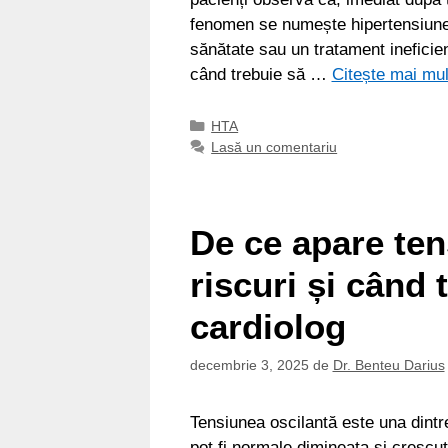
fenomen se numește hipertensiune
sănătate sau un tratament ineficien
când trebuie să …
Citește mai mul
Categorii
HTA
Lasă un comentariu
De ce apare ten
riscuri și când 
cardiolog
decembrie 3, 2025
de
Dr. Benteu Darius
Tensiunea oscilantă este una dintre 
pot fi normale dimineața și crescute