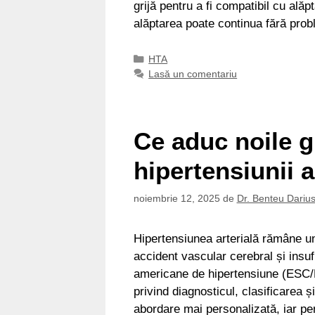
grijă pentru a fi compatibil cu alăp
alăptarea poate continua fără pro
Categorii
HTA
Lasă un comentariu
Ce aduc noile g
hipertensiunii a
noiembrie 12, 2025
de
Dr. Benteu Dariu
Hipertensiunea arterială rămâne un
accident vascular cerebral și insufi
americane de hipertensiune (ESC/
privind diagnosticul, clasificarea 
abordare mai personalizată, iar pe