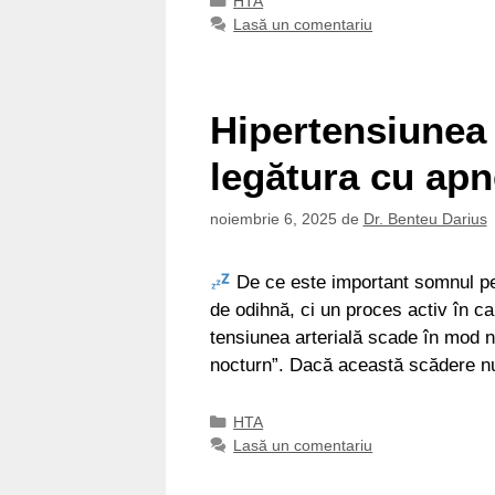
HTA
Lasă un comentariu
Hipertensiunea 
legătura cu ap
noiembrie 6, 2025
de
Dr. Benteu Darius
De ce este important somnul pe
de odihnă, ci un proces activ în ca
tensiunea arterială scade în mod 
nocturn”. Dacă această scădere n
Categorii
HTA
Lasă un comentariu