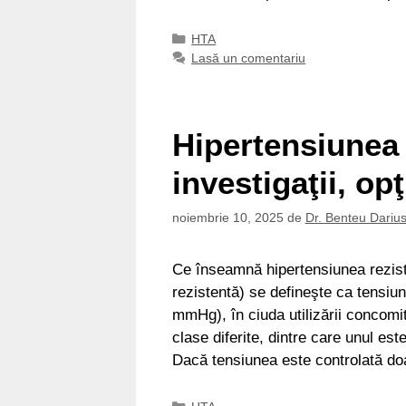
Categorii
HTA
Lasă un comentariu
Hipertensiunea 
investigaţii, op
noiembrie 10, 2025
de
Dr. Benteu Dariu
Ce înseamnă hipertensiunea rezist
rezistentă) se defineşte ca tensiun
mmHg), în ciuda utilizării concomi
clase diferite, dintre care unul est
Dacă tensiunea este controlată d
Categorii