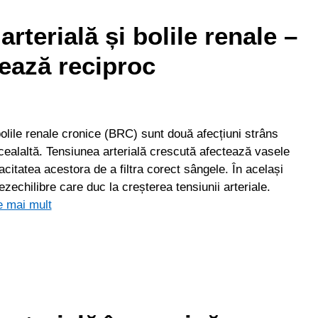
rterială și bolile renale –
ează reciproc
bolile renale cronice (BRC) sunt două afecțiuni strâns
cealaltă. Tensiunea arterială crescută afectează vasele
citatea acestora de a filtra corect sângele. În același
ezechilibre care duc la creșterea tensiunii arteriale.
e mai mult