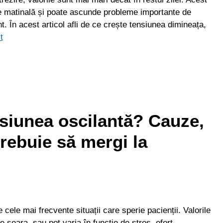
 matinală și poate ascunde probleme importante de
t. În acest articol afli de ce crește tensiunea dimineața,
t
siunea oscilantă? Cauze,
trebuie să mergi la
cele mai frecvente situații care sperie pacienții. Valorile
 seara, sau pot varia în funcție de stres, efort,