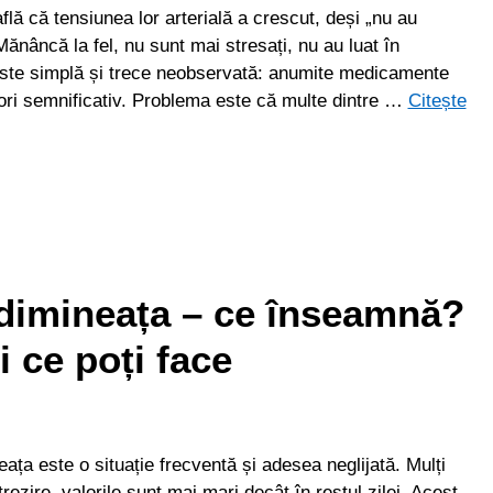
flă că tensiunea lor arterială a crescut, deși „nu au
Mănâncă la fel, nu sunt mai stresați, nu au luat în
 este simplă și trece neobservată: anumite medicamente
eori semnificativ. Problema este că multe dintre …
Citește
dimineața – ce înseamnă?
i ce poți face
ața este o situație frecventă și adesea neglijată. Mulți
ezire, valorile sunt mai mari decât în restul zilei. Acest