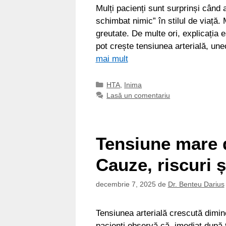
Mulți pacienți sunt surprinși când a
schimbat nimic” în stilul de viață. 
greutate. De multe ori, explicația
pot crește tensiunea arterială, un
mai mult
Categorii
HTA
,
Inima
Lasă un comentariu
Tensiune mare 
Cauze, riscuri ș
decembrie 7, 2025
de
Dr. Benteu Darius
Tensiunea arterială crescută dimine
pacienți observă că, imediat după tr