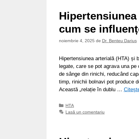
Hipertensiunea a
cum se influenț
noiembrie 4, 2025
de
Dr. Benteu Darius
Hipertensiunea arterială (HTA) și 
legate, care se pot agrava una pe 
de sânge din rinichi, reducând capa
timp, rinichii bolnavi pot produce d
Această „relație în dublu …
Citeșt
Categorii
HTA
Lasă un comentariu