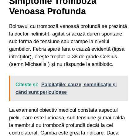
Simptome Tromboza
Venoasa Profunda
Bolnavul cu tromboză venoasă profundă se prezintă
la doctor nelinistit, agitat si acuză dureri spontane
sub forma de tensiune sau crampe la nivelul
gambelor. Febra apare fara o cauză evidentă (lipsa
infecţiilor), creşte treptat la 38 de grade Celsius
(semn Michaelis ) şi nu răspunde la antibiotic.
Citește și:
Palpitațiile: cauze, semnificație și
când sunt periculoase
La examenul obiectiv medicul constata aspectul
pielii, care este lucioasa, sub tensiune şi mai calda
la membrul cu tromboză profundă decât la cel
controlateral. Gamba este grea la ridicare. Daca