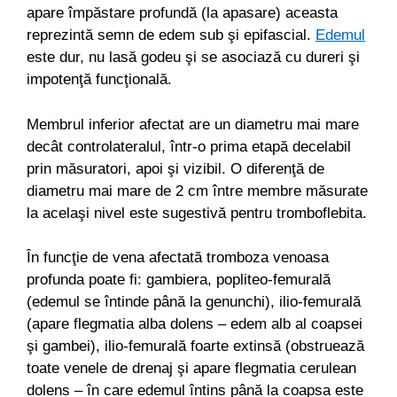
apare împăstare profundă (la apasare) aceasta
reprezintă semn de edem sub şi epifascial.
Edemul
este dur, nu lasă godeu şi se asociază cu dureri şi
impotenţă funcţională.
Membrul inferior afectat are un diametru mai mare
decât controlateralul, într-o prima etapă decelabil
prin măsuratori, apoi şi vizibil. O diferenţă de
diametru mai mare de 2 cm între membre măsurate
la acelaşi nivel este sugestivă pentru tromboflebita.
În funcţie de vena afectată tromboza venoasa
profunda poate fi: gambiera, popliteo-femurală
(edemul se întinde până la genunchi), ilio-femurală
(apare flegmatia alba dolens – edem alb al coapsei
şi gambei), ilio-femurală foarte extinsă (obstruează
toate venele de drenaj şi apare flegmatia cerulean
dolens – în care edemul întins până la coapsa este