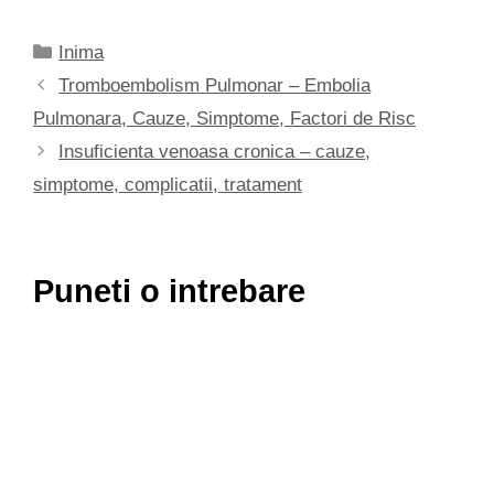
Categorii
Inima
Tromboembolism Pulmonar – Embolia
Pulmonara, Cauze, Simptome, Factori de Risc
Insuficienta venoasa cronica – cauze,
simptome, complicatii, tratament
Puneti o intrebare