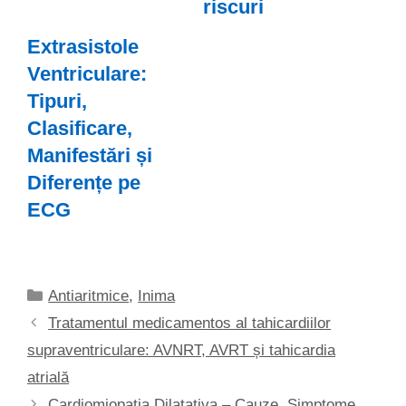
riscuri
Extrasistole
Ventriculare:
Tipuri,
Clasificare,
Manifestări și
Diferențe pe
ECG
Categorii
Antiaritmice
,
Inima
Tratamentul medicamentos al tahicardiilor
supraventriculare: AVNRT, AVRT și tahicardia
atrială
Cardiomiopatia Dilatativa – Cauze, Simptome,