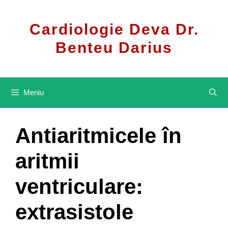
Sari
la
Cardiologie Deva Dr.
conținut
Benteu Darius
Meniu
Antiaritmicele în
aritmii
ventriculare:
extrasistole