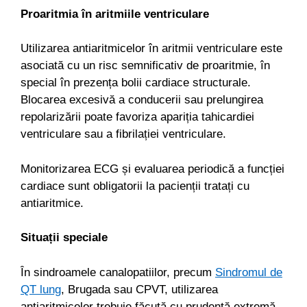
Proaritmia în aritmiile ventriculare
Utilizarea antiaritmicelor în aritmii ventriculare este
asociată cu un risc semnificativ de proaritmie, în
special în prezența bolii cardiace structurale.
Blocarea excesivă a conducerii sau prelungirea
repolarizării poate favoriza apariția tahicardiei
ventriculare sau a fibrilației ventriculare.
Monitorizarea ECG și evaluarea periodică a funcției
cardiace sunt obligatorii la pacienții tratați cu
antiaritmice.
Situații speciale
În sindroamele canalopatiilor, precum
Sindromul de
QT lung
, Brugada sau CPVT, utilizarea
antiaritmicelor trebuie făcută cu prudență extremă.