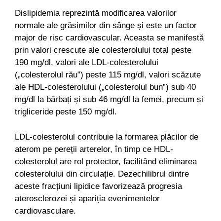
Dislipidemia reprezintă modificarea valorilor
normale ale grăsimilor din sânge și este un factor
major de risc cardiovascular. Aceasta se manifestă
prin valori crescute ale colesterolului total peste
190 mg/dl, valori ale LDL-colesterolului
(„colesterolul rău”) peste 115 mg/dl, valori scăzute
ale HDL-colesterolului („colesterolul bun”) sub 40
mg/dl la bărbați și sub 46 mg/dl la femei, precum și
trigliceride peste 150 mg/dl.
LDL-colesterolul contribuie la formarea plăcilor de
aterom pe pereții arterelor, în timp ce HDL-
colesterolul are rol protector, facilitând eliminarea
colesterolului din circulație. Dezechilibrul dintre
aceste fracțiuni lipidice favorizează progresia
aterosclerozei și apariția evenimentelor
cardiovasculare.