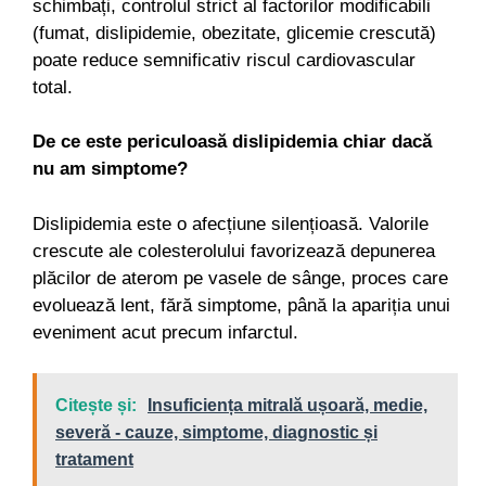
schimbați, controlul strict al factorilor modificabili
(fumat, dislipidemie, obezitate, glicemie crescută)
poate reduce semnificativ riscul cardiovascular
total.
De ce este periculoasă dislipidemia chiar dacă
nu am simptome?
Dislipidemia este o afecțiune silențioasă. Valorile
crescute ale colesterolului favorizează depunerea
plăcilor de aterom pe vasele de sânge, proces care
evoluează lent, fără simptome, până la apariția unui
eveniment acut precum infarctul.
Citește și:
Insuficiența mitrală ușoară, medie,
severă - cauze, simptome, diagnostic și
tratament