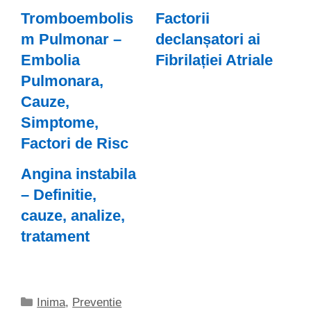
Tromboembolis
Factorii
m Pulmonar –
declanșatori ai
Embolia
Fibrilației Atriale
Pulmonara,
Cauze,
Simptome,
Factori de Risc
Angina instabila
– Definitie,
cauze, analize,
tratament
Categorii
Inima
,
Preventie