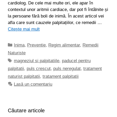
cardiolog. De cele mai multe ori, ele apar în
contextul unor aritmii cardiace, dar pot fi întâlnite și
la persoane fără boli de inimă. În acest articol vei
afla care sunt cauzele palpitațiilor, ce remedii …
Citește mai mult
Categorii
Inima
,
Preventie
,
Regim alimentar
,
Remedii
Naturiste
Etichete
magneziul si palpitatiile
,
paducel pentru
palpitatii
,
puls crescut
,
puls neregulat
,
tratament
naturist palpitatii
,
tratament palpitatii
Lasă un comentariu
Căutare articole