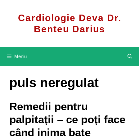
Sari
la
Cardiologie Deva Dr.
conținut
Benteu Darius
Meniu
puls neregulat
Remedii pentru
palpitații – ce poți face
când inima bate