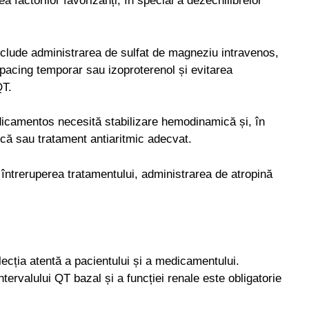
factorilor favorizanți, în special a dezechilibrelor
include administrarea de sulfat de magneziu intravenos,
 pacing temporar sau izoproterenol și evitarea
QT.
dicamentos necesită stabilizare hemodinamică și, în
ică sau tratament antiaritmic adecvat.
întreruperea tratamentului, administrarea de atropină
ecția atentă a pacientului și a medicamentului.
ntervalului QT bazal și a funcției renale este obligatorie