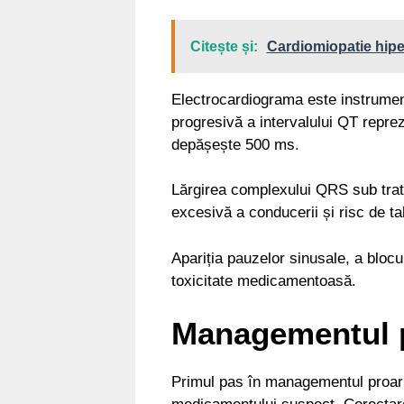
Citește și:
Cardiomiopatie hiper
Electrocardiograma este instrument
progresivă a intervalului QT repre
depășește 500 ms.
Lărgirea complexului QRS sub trat
excesivă a conducerii și risc de ta
Apariția pauzelor sinusale, a blocur
toxicitate medicamentoasă.
Managementul pr
Primul pas în managementul proari