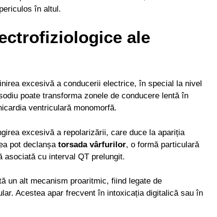
ericulos în altul.
ctrofiziologice ale
irea excesivă a conducerii electrice, în special la nivel
 sodiu poate transforma zonele de conducere lentă în
ahicardia ventriculară monomorfă.
irea excesivă a repolarizării, care duce la apariția
tea pot declanșa
torsada vârfurilor
, o formă particulară
ă asociată cu interval QT prelungit.
tă un alt mecanism proaritmic, fiind legate de
lar. Acestea apar frecvent în intoxicația digitalică sau în