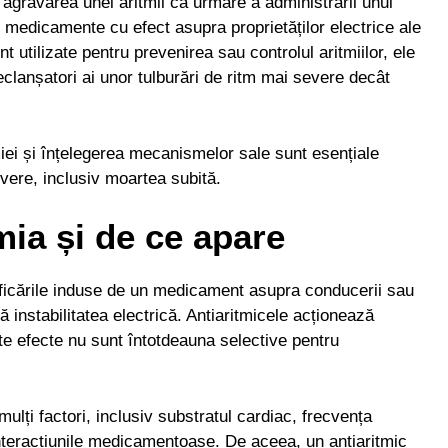
 agravarea unei aritmii ca urmare a administrării unui
 medicamente cu efect asupra proprietăților electrice ale
t utilizate pentru prevenirea sau controlul aritmiilor, ele
clanșatori ai unor tulburări de ritm mai severe decât
ei și înțelegerea mecanismelor sale sunt esențiale
vere, inclusiv moartea subită.
mia și de ce apare
ficările induse de un medicament asupra conducerii sau
ă instabilitatea electrică. Antiaritmicele acționează
te efecte nu sunt întotdeauna selective pentru
ulți factori, inclusiv substratul cardiac, frecvența
i interacțiunile medicamentoase. De aceea, un antiaritmic