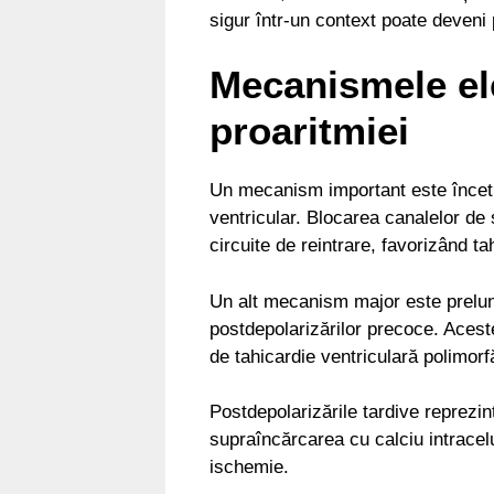
sigur într-un context poate deveni p
Mecanismele ele
proaritmiei
Un mecanism important este încetin
ventricular. Blocarea canalelor de
circuite de reintrare, favorizând t
Un alt mecanism major este prelung
postdepolarizărilor precoce. Aces
de tahicardie ventriculară polimorf
Postdepolarizările tardive reprezin
supraîncărcarea cu calciu intracelu
ischemie.