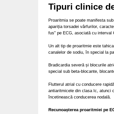
Tipuri clinice d
Proaritmia se poate manifesta sub
apariția torsadei vârfurilor, caract
fus” pe ECG, asociată cu interval 
Un alt tip de proaritmie este tahi
canalelor de sodiu, în special la pa
Bradicardia severă și blocurile atr
special sub beta-blocante, blocant
Flutterul atrial cu conducere rapid
antiaritmicele din clasa Ic, atunc
încetinească conducerea nodală.
Recunoașterea proaritmiei pe 