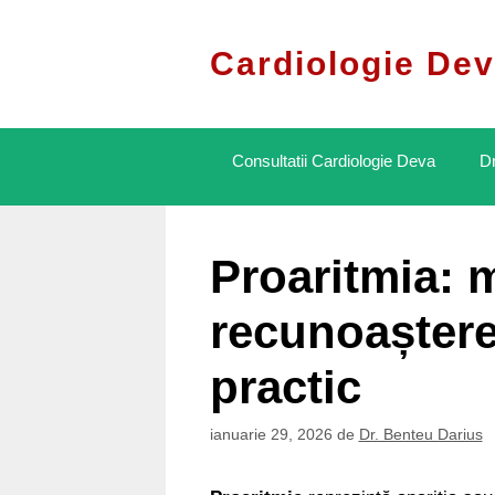
Sari
la
Cardiologie Dev
conținut
Consultatii Cardiologie Deva
Dr
Proaritmia: 
recunoașter
practic
ianuarie 29, 2026
de
Dr. Benteu Darius