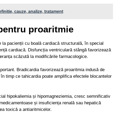
finitie, cauze, analize, tratament
 pentru proaritmie
la pacienții cu boală cardiacă structurală, în special
ență cardiacă. Disfuncția ventriculară stângă favorizează
toleranța scăzută la modificările farmacologice.
portant. Bradicardia favorizează proaritmia indusă de
 timp ce tahicardia poate amplifica efectele blocantelor
ecial hipokaliemia și hipomagneziemia, cresc semnificativ
e medicamentoase și insuficiența renală sau hepatică
a toxică a antiaritmicelor.