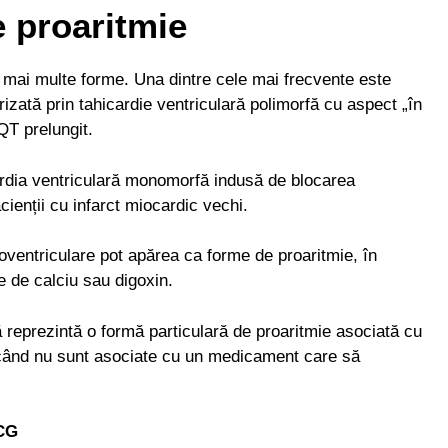
e proaritmie
 mai multe forme. Una dintre cele mai frecvente este
erizată prin tahicardie ventriculară polimorfă cu aspect „în
QT prelungit.
cardia ventriculară monomorfă indusă de blocarea
cienții cu infarct miocardic vechi.
ioventriculare pot apărea ca forme de proaritmie, în
e de calciu sau digoxin.
ă reprezintă o formă particulară de proaritmie asociată cu
i când nu sunt asociate cu un medicament care să
ECG