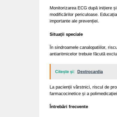
Monitorizarea ECG după inițiere și
modificărilor periculoase. Educați
importante ale prevenției.
Situații speciale
În sindroamele canalopatiilor, risc
antiaritmicelor trebuie făcută exclu
Citește și:
Dextrocardia
La pacienții vârstnici, riscul de pr
farmacocinetice și a polimedicației
Întrebări frecvente