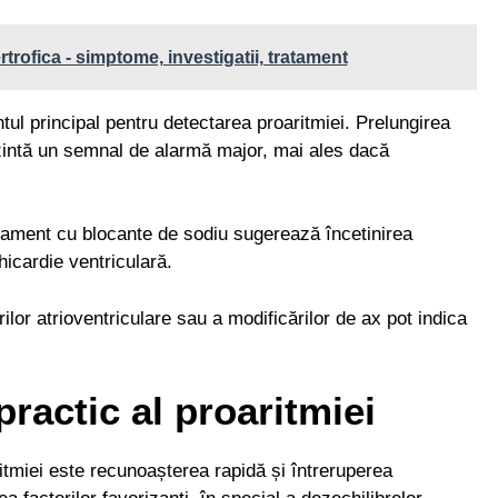
trofica - simptome, investigatii, tratament
ul principal pentru detectarea proaritmiei. Prelungirea
zintă un semnal de alarmă major, mai ales dacă
ament cu blocante de sodiu sugerează încetinirea
hicardie ventriculară.
ilor atrioventriculare sau a modificărilor de ax pot indica
actic al proaritmiei
tmiei este recunoașterea rapidă și întreruperea