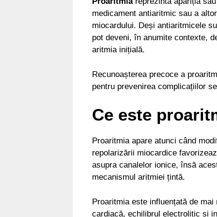
Proaritmia
reprezintă apariția sau
medicament antiaritmic sau a altor
miocardului. Deși antiaritmicele sun
pot deveni, în anumite contexte, de
aritmia inițială.
Recunoașterea precoce a proaritmi
pentru prevenirea complicațiilor se
Ce este proarit
Proaritmia apare atunci când modi
repolarizării miocardice favorizeaz
asupra canalelor ionice, însă aces
mecanismul aritmiei țintă.
Proaritmia este influențată de mai m
cardiacă, echilibrul electrolitic ș