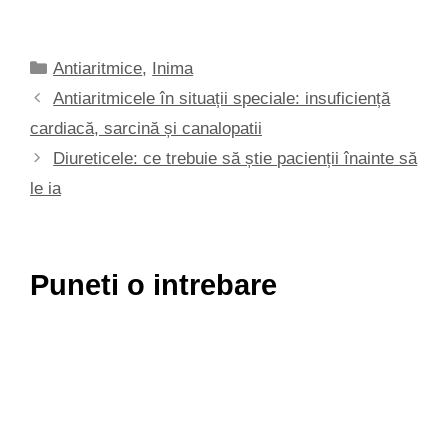
Categorii
Antiaritmice
,
Inima
Antiaritmicele în situații speciale: insuficiență
cardiacă, sarcină și canalopatii
Diureticele: ce trebuie să știe pacienții înainte să
le ia
Puneti o intrebare