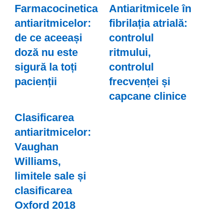
Farmacocinetica
Antiaritmicele în
antiaritmicelor:
fibrilația atrială:
de ce aceeași
controlul
doză nu este
ritmului,
sigură la toți
controlul
pacienții
frecvenței și
capcane clinice
Clasificarea
antiaritmicelor:
Vaughan
Williams,
limitele sale și
clasificarea
Oxford 2018