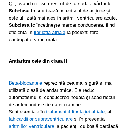
QT, având un risc crescut de torsadă a vârfurilor.
Subclasa Ib
scurtează potențialul de acțiune și
este utilizată mai ales în aritmii ventriculare acute.
Subclasa Ic
încetinește marcat conducerea, fiind
eficientă în
fibrilația atrială
la pacienți fără
cardiopatie structurală.
Antiaritmicele din clasa II
Beta-blocantele
reprezintă cea mai sigură și mai
utilizată clasă de antiaritmice. Ele reduc
automatismul și conducerea nodală și scad riscul
de aritmii induse de catecolamine.
Sunt esențiale în
tratamentul fibrilației atriale
, al
tahicardiilor supraventriculare
și în prevenția
aritmiilor ventriculare
la pacienții cu boală cardiacă