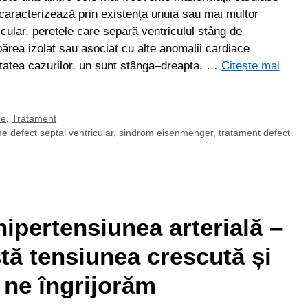
caracterizează prin existența unuia sau mai multor
tricular, peretele care separă ventriculul stâng de
părea izolat sau asociat cu alte anomalii cardiace
itatea cazurilor, un șunt stânga–dreapta, …
Citește mai
me
,
Tratament
 defect septal ventricular
,
sindrom eisenmenger
,
tratament defect
ipertensiunea arterială –
ă tensiunea crescută și
 ne îngrijorăm