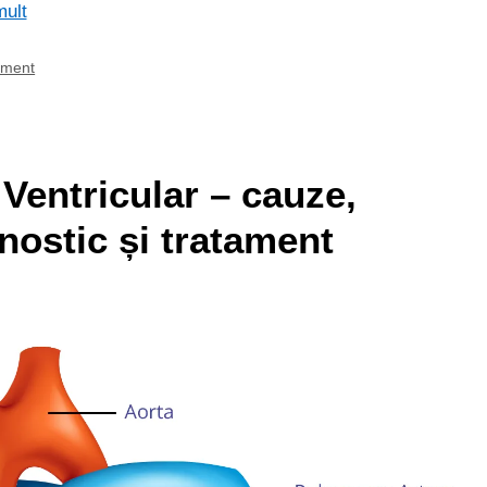
mult
ament
 Ventricular – cauze,
ostic și tratament