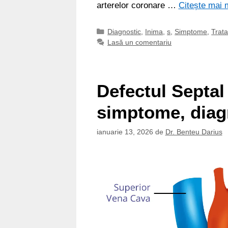
arterelor coronare …
Citește mai 
Categorii
Diagnostic
,
Inima
,
s
,
Simptome
,
Trat
Lasă un comentariu
Defectul Septal
simptome, diagn
ianuarie 13, 2026
de
Dr. Benteu Darius