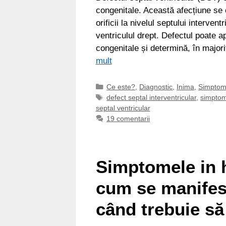
congenitale. Această afecțiune se 
orificii la nivelul septului interven
ventriculul drept. Defectul poate a
congenitale și determină, în major
mult
Categorii
Ce este?
,
Diagnostic
,
Inima
,
Simpto
Etichete
defect septal interventricular
,
simptome
septal ventricular
19 comentarii
Simptomele in h
cum se manifest
când trebuie să