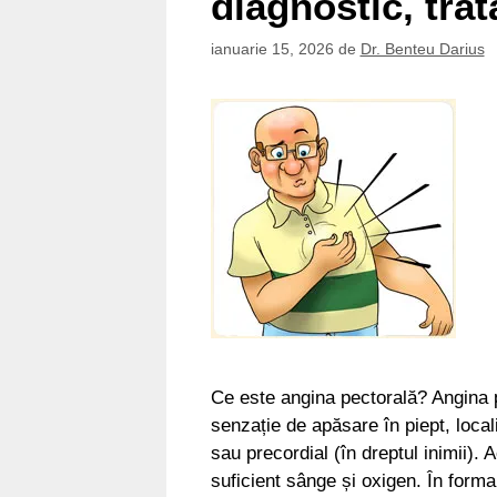
diagnostic, tra
ianuarie 15, 2026
de
Dr. Benteu Darius
Ce este angina pectorală? Angina p
senzație de apăsare în piept, locali
sau precordial (în dreptul inimii).
suficient sânge și oxigen. În form