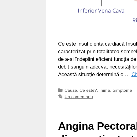
Ce este insuficiența cardiacă Insu
caracterizat prin totalitatea semne
de a-și îndeplini eficient funcția 
debit sanguin adecvat necesităților 
Această situație determină o …
Ci
Categorii
Cauze
,
Ce este?
,
Inima
,
Simptome
Un comentariu
Angina Pectora