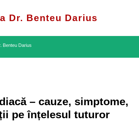
a Dr. Benteu Darius
. Benteu Darius
rdiacă – cauze, simptome,
ții pe înțelesul tuturor